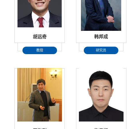
胡远奇
韩邦成
教授
研究员