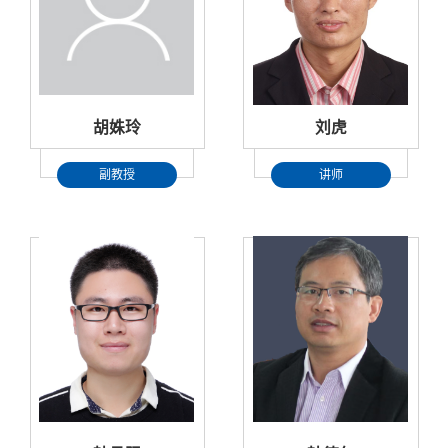
胡姝玲
刘虎
副教授
讲师