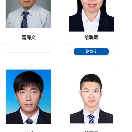
葛海文
哈聪颖
副教授